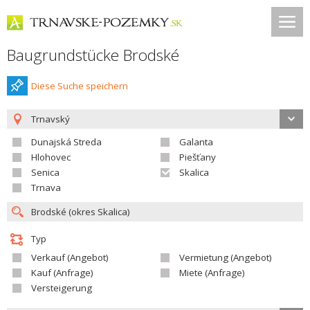
Baugrundstücke Brodské
Diese Suche speichern
Trnavský
Dunajská Streda
Galanta
Hlohovec
Piešťany
Senica
Skalica
Trnava
Typ
Verkauf (Angebot)
Vermietung (Angebot)
Kauf (Anfrage)
Miete (Anfrage)
Versteigerung