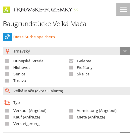
Baugrundstücke Veľká Mača
Diese Suche speichern
Trnavský
Dunajská Streda
Galanta
Hlohovec
Piešťany
Senica
Skalica
Trnava
Typ
Verkauf (Angebot)
Vermietung (Angebot)
Kauf (Anfrage)
Miete (Anfrage)
Versteigerung