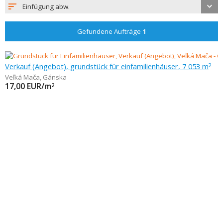
Einfügung abw.
Gefundene Aufträge
1
Verkauf (Angebot), grundstück für einfamilienhäuser, 7 053 m
2
Veľká Mača
,
Gánska
17,00
EUR/m
2