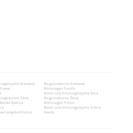
ngsobjekte Bratislava
Baugrundstücke Bratislava
Trnava
Wohnungen Trenčín
a
Wohn- und erholungsobjekte Nitra
ungsobjekte Žilina
Baugrundstücke Žilina
anská Bystrica
Wohnungen Prešov
ce
Wohn- und erholungsobjekte Košice
uf (angebot) Košice
Reality