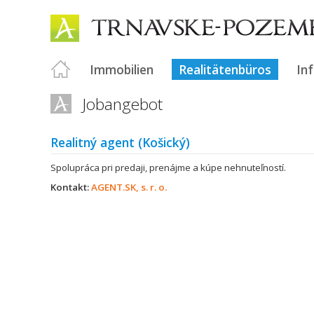
Immobilien
Realitätenbüros
In
Jobangebot
Realitný agent (Košický)
Spolupráca pri predaji, prenájme a kúpe nehnuteľností.
Kontakt:
AGENT.SK, s. r. o.