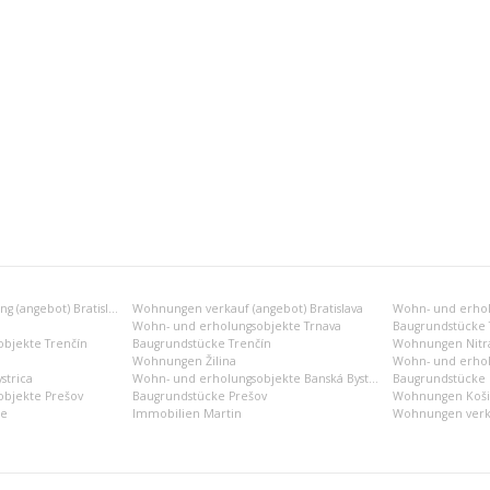
Wohnungen vermietung (angebot) Bratislava
Wohnungen verkauf (angebot) Bratislava
Wohn- und erholu
Wohn- und erholungsobjekte Trnava
Baugrundstücke 
bjekte Trenčín
Baugrundstücke Trenčín
Wohnungen Nitr
Wohnungen Žilina
Wohn- und erhol
strica
Wohn- und erholungsobjekte Banská Bystrica
Baugrundstücke B
bjekte Prešov
Baugrundstücke Prešov
Wohnungen Koši
ce
Immobilien Martin
Wohnungen verka