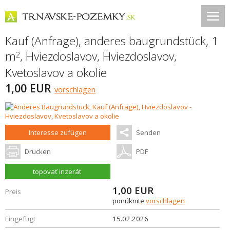
Kauf (Anfrage), anderes baugrundstück, 1
m
,
Hviezdoslavov
,
Hviezdoslavov,
2
Kvetoslavov a okolie
1,00 EUR
vorschlagen
Interesse zufügen
Senden
Drucken
PDF
topovať inzerát
1,00
EUR
Preis
ponúknite
vorschlagen
Eingefügt
15.02.2026