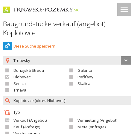
Baugrundstücke verkauf (angebot)
Koplotovce
Diese Suche speichern
Trnavský
Dunajská Streda
Galanta
Hlohovec
Piešťany
Senica
Skalica
Trnava
Typ
Verkauf (Angebot)
Vermietung (Angebot)
Kauf (Anfrage)
Miete (Anfrage)
Versteigerung