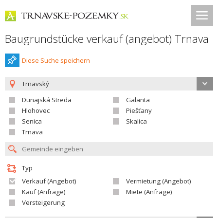
Baugrundstücke verkauf (angebot) Trnava
Diese Suche speichern
Trnavský
Dunajská Streda
Galanta
Hlohovec
Piešťany
Senica
Skalica
Trnava
Typ
Verkauf (Angebot)
Vermietung (Angebot)
Kauf (Anfrage)
Miete (Anfrage)
Versteigerung