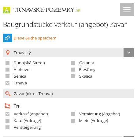
Baugrundstücke verkauf (angebot) Zavar
Diese Suche speichern
Trnavský
Dunajská Streda
Galanta
Hlohovec
Piešťany
Senica
Skalica
Trnava
Typ
Verkauf (Angebot)
Vermietung (Angebot)
Kauf (Anfrage)
Miete (Anfrage)
Versteigerung