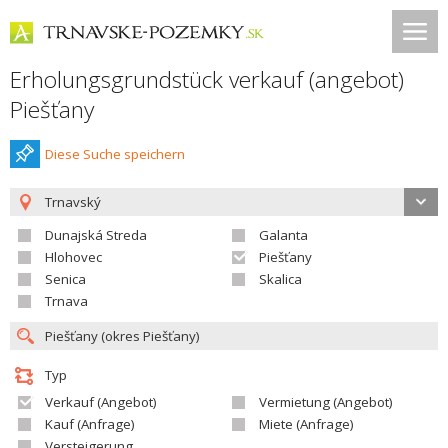
Erholungsgrundstück verkauf (angebot)
Piešťany
Diese Suche speichern
Trnavský
Dunajská Streda
Galanta
Hlohovec
Piešťany
Senica
Skalica
Trnava
Typ
Verkauf (Angebot)
Vermietung (Angebot)
Kauf (Anfrage)
Miete (Anfrage)
Versteigerung