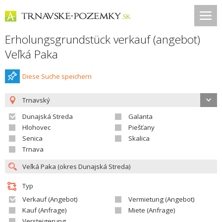
Erholungsgrundstück verkauf (angebot)
Veľká Paka
Diese Suche speichern
Trnavský
Dunajská Streda
Galanta
Hlohovec
Piešťany
Senica
Skalica
Trnava
Typ
Verkauf (Angebot)
Vermietung (Angebot)
Kauf (Anfrage)
Miete (Anfrage)
Versteigerung