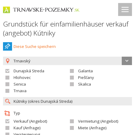
Grundstück für einfamilienhäuser verkauf
(angebot) Kútniky
Diese Suche speichern
Trnavský
Dunajská Streda
Galanta
Hlohovec
Piešťany
Senica
Skalica
Trnava
Typ
Verkauf (Angebot)
Vermietung (Angebot)
Kauf (Anfrage)
Miete (Anfrage)
Versteigerung