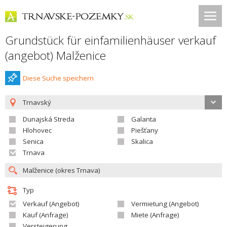
Grundstück für einfamilienhäuser verkauf
(angebot) Malženice
Diese Suche speichern
Trnavský
Dunajská Streda
Galanta
Hlohovec
Piešťany
Senica
Skalica
Trnava
Typ
Verkauf (Angebot)
Vermietung (Angebot)
Kauf (Anfrage)
Miete (Anfrage)
Versteigerung