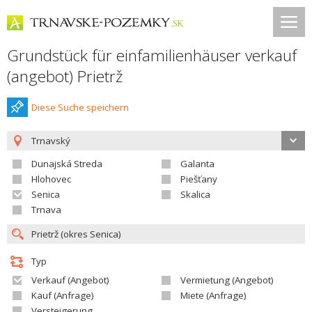
Grundstück für einfamilienhäuser verkauf
(angebot) Prietrž
Diese Suche speichern
Trnavský
Dunajská Streda
Galanta
Hlohovec
Piešťany
Senica
Skalica
Trnava
Typ
Verkauf (Angebot)
Vermietung (Angebot)
Kauf (Anfrage)
Miete (Anfrage)
Versteigerung