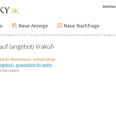
Melden 
fo
Neue Anzeige
Neue Nachfrage
>
>
uf (angebot) Trnava
Baugrundstücke verkauf (angebot) Dunajská Streda
Baugrund
auf (angebot) Vrakúň
Verkauf (Angebot), grundstück für wohnhäuser, 5 962 m
d Zahradami