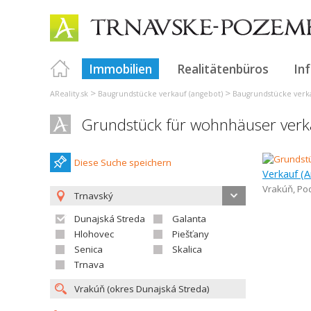
Immobilien
Realitätenbüros
In
>
>
AReality.sk
Baugrundstücke verkauf (angebot)
Baugrundstücke verka
Grundstück für wohnhäuser verk
Diese Suche speichern
Vrakúň
,
Po
Trnavský
Dunajská Streda
Galanta
Hlohovec
Piešťany
Senica
Skalica
Trnava