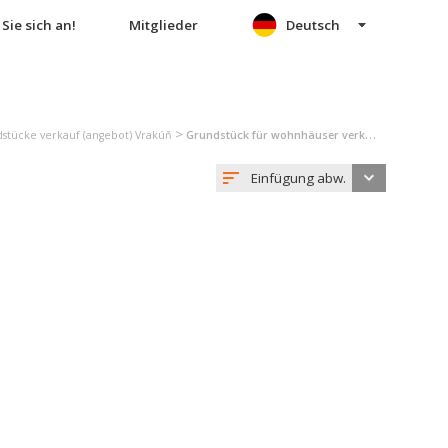
Sie sich an!
Mitglieder
Deutsch
>
stücke verkauf (angebot) Vrakúň
Grundstück für wohnhäuser verkauf (angebot) Vrakúň
Einfügung abw.