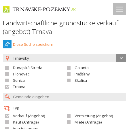
Landwirtschaftliche grundstücke verkauf
(angebot) Trnava
Diese Suche speichern
Trnavský
Dunajská Streda
Galanta
Hlohovec
Piešťany
Senica
Skalica
Trnava
Typ
Verkauf (Angebot)
Vermietung (Angebot)
Kauf (Anfrage)
Miete (Anfrage)
Versteigerung