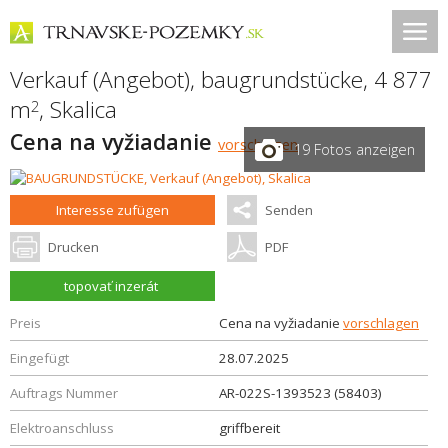
Verkauf (Angebot), baugrundstücke, 4 877
m
,
Skalica
2
Cena na vyžiadanie
vorschlagen
19 Fotos anzeigen
Interesse zufügen
Senden
Drucken
PDF
topovať inzerát
Preis
Cena na vyžiadanie
vorschlagen
Eingefügt
28.07.2025
Auftrags Nummer
AR-022S-1393523 (58403)
Elektroanschluss
griffbereit