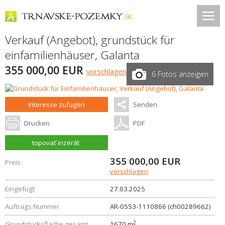
Verkauf (Angebot), grundstück für
einfamilienhäuser,
Galanta
355 000,00 EUR
vorschlagen
6 Fotos anzeigen
Interesse zufügen
Senden
Drucken
PDF
topovať inzerát
355 000,00
EUR
Preis
vorschlagen
Eingefügt
27.03.2025
Auftrags Nummer
AR-0553-1110866 (ch00289662)
2
Grundstücksfläche gesamt
1670 m