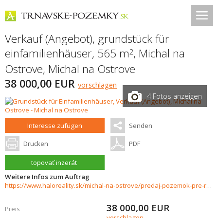
Verkauf (Angebot), grundstück für
einfamilienhäuser, 565 m
,
Michal na
2
Ostrove
,
Michal na Ostrove
38 000,00 EUR
vorschlagen
4 Fotos anzeigen
Interesse zufügen
Senden
Drucken
PDF
topovať inzerát
Weitere Infos zum Auftrag
https://www.haloreality.sk/michal-na-ostrove/predaj-pozemok-pre-rodinny-dom-565-m2-michal-na-ostrove---znizena-cena/69952
38 000,00
EUR
Preis
vorschlagen