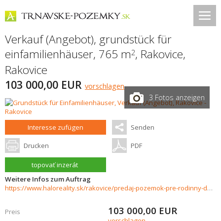
Verkauf (Angebot), grundstück für
einfamilienhäuser, 765 m
,
Rakovice
,
2
Rakovice
103 000,00 EUR
vorschlagen
3 Fotos anzeigen
Interesse zufügen
Senden
Drucken
PDF
topovať inzerát
Weitere Infos zum Auftrag
https://www.haloreality.sk/rakovice/predaj-pozemok-pre-rodinny-dom---765-m2-rakovice/71308
103 000,00
EUR
Preis
vorschlagen