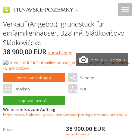
Verkauf (Angebot), grundstück für
einfamilienhäuser, 328 m
,
Sládkovičovo
,
2
Sládkovičovo
38 900,00 EUR
vorschlagen
3 Fotos anzeigen
Interesse zufügen
Senden
Drucken
PDF
topovať inzerát
Weitere Infos zum Auftrag
https://www.haloreality.sk/sladkovicovo/predaj-pozemok-pre-rodinny-dom---328-m2-sladkovicovo/71294
38 900,00
EUR
Preis
vorschlagen